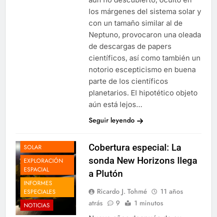
los márgenes del sistema solar y
con un tamaño similar al de
Neptuno, provocaron una oleada
de descargas de papers
científicos, así como también un
notorio escepticismo en buena
parte de los científicos
planetarios. El hipotético objeto
aún está lejos…
Seguir leyendo
EL SISTEMA
Cobertura especial: La
SOLAR
sonda New Horizons llega
EXPLORACIÓN
ESPACIAL
a Plutón
INFORMES
Ricardo J. Tohmé
11 años
ESPECIALES
atrás
9
1 minutos
NOTICIAS