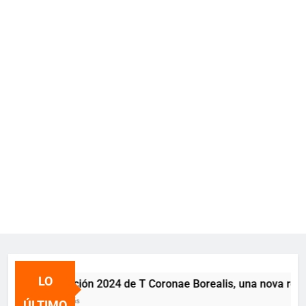
LO
La erupción 2024 de T Coronae Borealis, una nova recurren
2 años atrás
ÚLTIMO