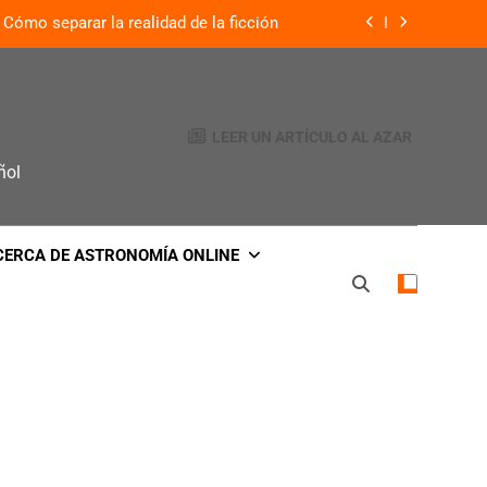
Cómo separar la realidad de la ficción
¿Qué es lo que define a un planeta?
: El legado de la misión Venus Express
LEER UN ARTÍCULO AL AZAR
te visible a simple vista cada 80 años
ñol
Cómo separar la realidad de la ficción
CERCA DE ASTRONOMÍA ONLINE
¿Qué es lo que define a un planeta?
: El legado de la misión Venus Express