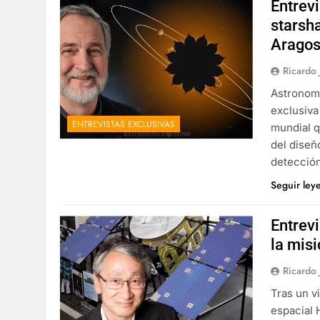
Entrev
starsha
Aragos
Ricardo
Astronomí
exclusiva
ENTREVISTAS EXCLUSIVAS
mundial q
del diseñ
detección
Seguir ley
Entrev
la mis
Ricardo
Tras un v
espacial 