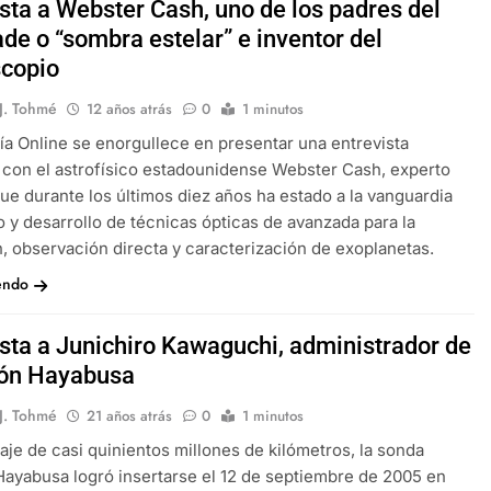
ista a Webster Cash, uno de los padres del
de o “sombra estelar” e inventor del
copio
 J. Tohmé
12 años atrás
0
1 minutos
a Online se enorgullece en presentar una entrevista
 con el astrofísico estadounidense Webster Cash, experto
ue durante los últimos diez años ha estado a la vanguardia
o y desarrollo de técnicas ópticas de avanzada para la
, observación directa y caracterización de exoplanetas.
endo
ista a Junichiro Kawaguchi, administrador de
ión Hayabusa
 J. Tohmé
21 años atrás
0
1 minutos
iaje de casi quinientos millones de kilómetros, la sonda
Hayabusa logró insertarse el 12 de septiembre de 2005 en