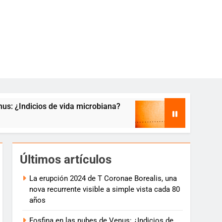
ndicios de vida microbiana?
Tránsito de Merc
7 años atrás
Últimos artículos
La erupción 2024 de T Coronae Borealis, una
nova recurrente visible a simple vista cada 80
años
Fosfina en las nubes de Venus: ¿Indicios de