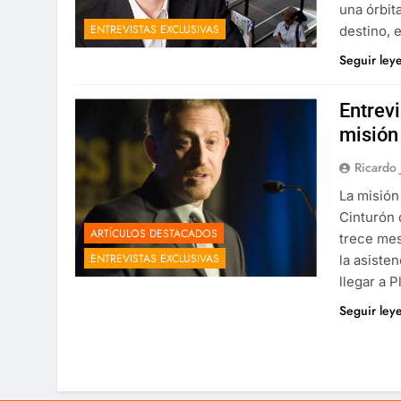
una órbit
ENTREVISTAS EXCLUSIVAS
destino, 
Seguir ley
Entrevi
misión
Ricardo
La misión
Cinturón 
ARTÍCULOS DESTACADOS
trece mes
ENTREVISTAS EXCLUSIVAS
la asiste
llegar a P
Seguir ley