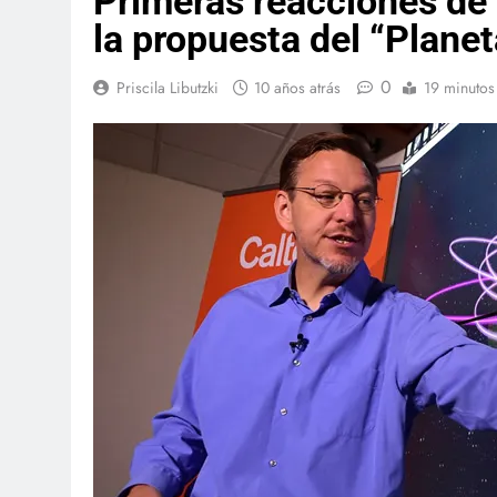
Primeras reacciones de
la propuesta del “Plane
0
Priscila Libutzki
10 años atrás
19 minutos