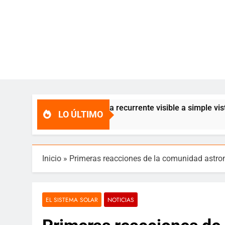
realis, una nova recurrente visible a simple vista cada 80 añ
LO ÚLTIMO
Inicio
»
Primeras reacciones de la comunidad astro
EL SISTEMA SOLAR
NOTICIAS