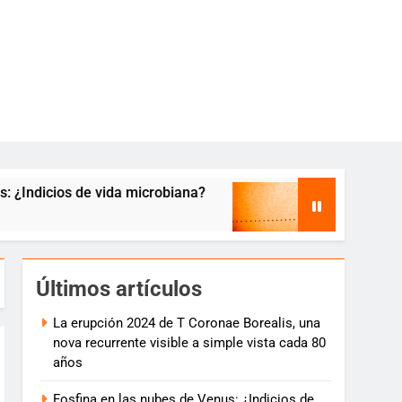
e vida microbiana?
Tránsito de Mercurio del 1
7 años atrás
Últimos artículos
La erupción 2024 de T Coronae Borealis, una
nova recurrente visible a simple vista cada 80
años
Fosfina en las nubes de Venus: ¿Indicios de