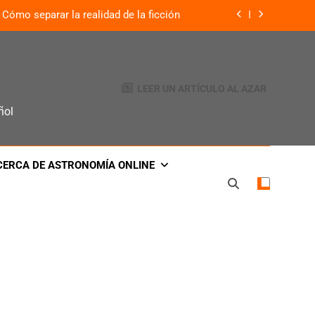
Cómo separar la realidad de la ficción
¿Qué es lo que define a un planeta?
: El legado de la misión Venus Express
LEER UN ARTÍCULO AL AZAR
te visible a simple vista cada 80 años
ñol
Cómo separar la realidad de la ficción
CERCA DE ASTRONOMÍA ONLINE
¿Qué es lo que define a un planeta?
: El legado de la misión Venus Express