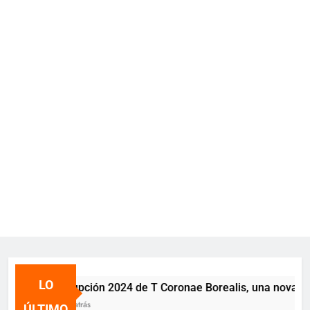
LO
La erupción 2024 de T Coronae Borealis, una nova recur
2 años atrás
ÚLTIMO