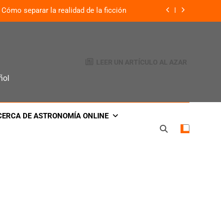
Cómo separar la realidad de la ficción
¿Qué es lo que define a un planeta?
: El legado de la misión Venus Express
LEER UN ARTÍCULO AL AZAR
te visible a simple vista cada 80 años
ñol
Cómo separar la realidad de la ficción
CERCA DE ASTRONOMÍA ONLINE
¿Qué es lo que define a un planeta?
: El legado de la misión Venus Express