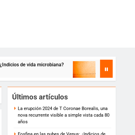
vida microbiana?
Tránsito de Mercurio del 11
7 años atrás
Últimos artículos
La erupción 2024 de T Coronae Borealis, una
nova recurrente visible a simple vista cada 80
años
Fosfina en las nubes de Venus: ¿Indicios de