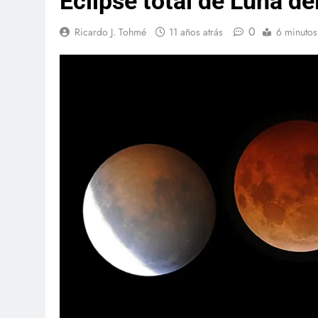
Eclipse total de Luna d
0
Ricardo J. Tohmé
11 años atrás
6 minutos