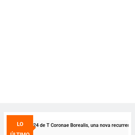
LO
upción 2024 de T Coronae Borealis, una nova recurrente visibl
atrás
ÚLTIMO