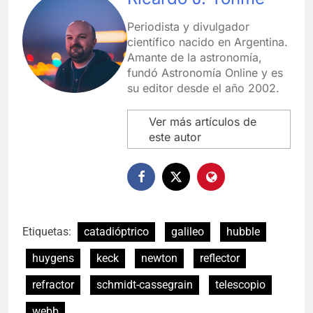
Periodista y divulgador
científico nacido en Argentina.
Amante de la astronomía,
fundó Astronomía Online y es
su editor desde el año 2002.
Ver más artículos de
este autor
Etiquetas:
catadióptrico
galileo
hubble
huygens
keck
newton
reflector
refractor
schmidt-cassegrain
telescopio
webb