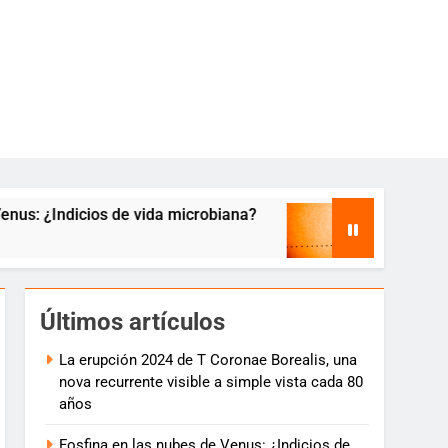
 ¿Indicios de vida microbiana?
Tránsito de Me
7 años atrás
Últimos artículos
La erupción 2024 de T Coronae Borealis, una
nova recurrente visible a simple vista cada 80
años
Fosfina en las nubes de Venus: ¿Indicios de