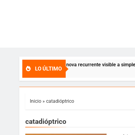
T Coronae Borealis, una nova recurrente visible a simple vist
LO ÚLTIMO
Inicio
»
catadióptrico
catadióptrico