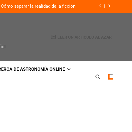
Cómo separar la realidad de la ficción
¿Qué es lo que define a un planeta?
: El legado de la misión Venus Express
LEER UN ARTÍCULO AL AZAR
te visible a simple vista cada 80 años
ñol
Cómo separar la realidad de la ficción
CERCA DE ASTRONOMÍA ONLINE
¿Qué es lo que define a un planeta?
: El legado de la misión Venus Express