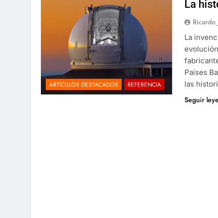
La hist
Ricardo
La invenc
evolución
fabricant
Países Ba
las histo
ARTÍCULOS DESTACADOS
REFERENCIA
Seguir ley