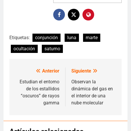
Etiquetas:
conjunción
luna
marte
ocultación
saturno
Anterior
Siguiente
Navegación
de
Estudian el entorno
Observan la
de los estallidos
dinámica del gas en
entradas
“oscuros” de rayos
el interior de una
gamma
nube molecular