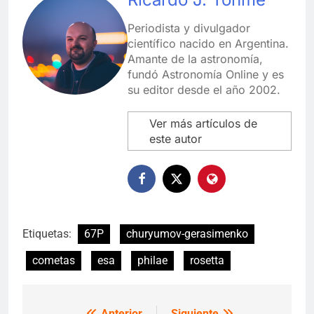
Periodista y divulgador
científico nacido en Argentina.
Amante de la astronomía,
fundó Astronomía Online y es
su editor desde el año 2002.
Ver más artículos de
este autor
Etiquetas:
67P
churyumov-gerasimenko
cometas
esa
philae
rosetta
Anterior
Siguiente