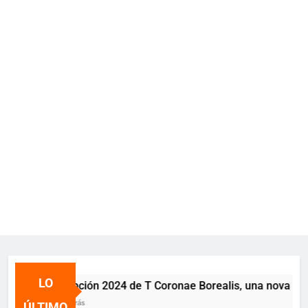
LO
La erupción 2024 de T Coronae Borealis, una nova recurr
2 años atrás
ÚLTIMO