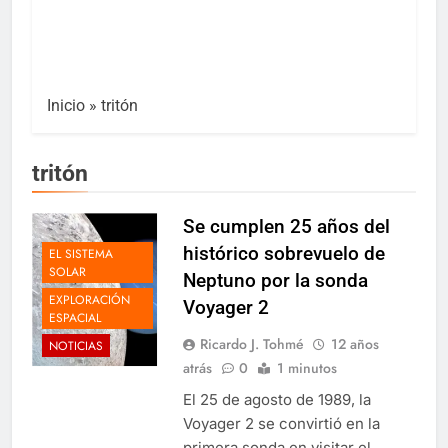
Inicio
»
tritón
tritón
Se cumplen 25 años del
histórico sobrevuelo de
EL SISTEMA
SOLAR
Neptuno por la sonda
EXPLORACIÓN
Voyager 2
ESPACIAL
Ricardo J. Tohmé
12 años
NOTICIAS
atrás
0
1 minutos
El 25 de agosto de 1989, la
Voyager 2 se convirtió en la
primera sonda en visitar el