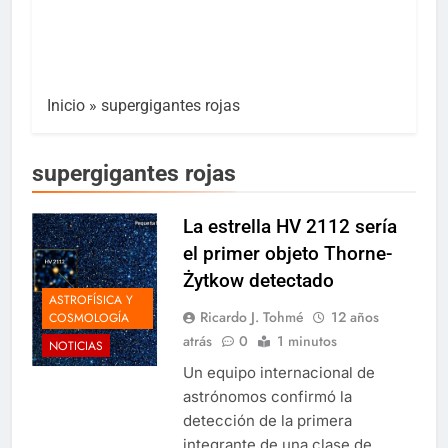
Inicio
»
supergigantes rojas
supergigantes rojas
La estrella HV 2112 sería
el primer objeto Thorne-
Żytkow detectado
ASTROFÍSICA Y
Ricardo J. Tohmé
12 años
COSMOLOGÍA
atrás
0
1 minutos
NOTICIAS
Un equipo internacional de
astrónomos confirmó la
detección de la primera
integrante de una clase de