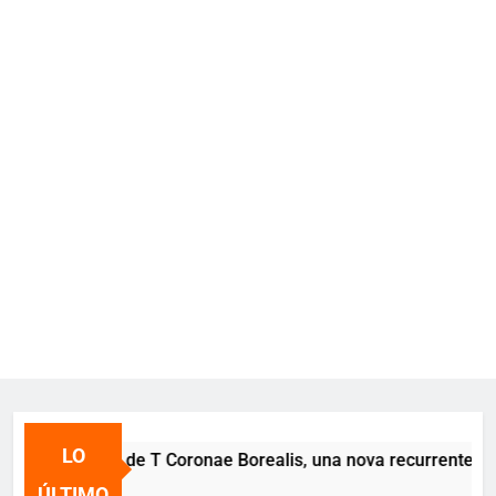
LO
 erupción 2024 de T Coronae Borealis, una nova recurrente visi
os atrás
ÚLTIMO