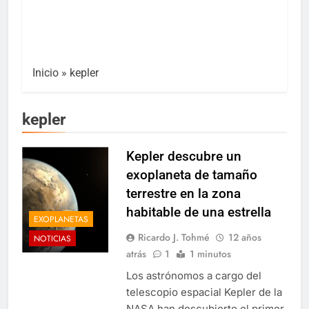
Inicio
»
kepler
kepler
Kepler descubre un
exoplaneta de tamaño
terrestre en la zona
habitable de una estrella
EXOPLANETAS
Ricardo J. Tohmé
12 años
NOTICIAS
atrás
1
1 minutos
Los astrónomos a cargo del
telescopio espacial Kepler de la
NASA han descubierto el primer