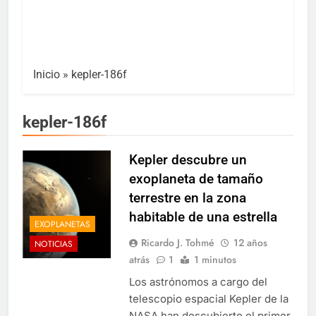
Inicio
»
kepler-186f
kepler-186f
Kepler descubre un
exoplaneta de tamaño
terrestre en la zona
habitable de una estrella
EXOPLANETAS
Ricardo J. Tohmé
12 años
NOTICIAS
atrás
1
1 minutos
Los astrónomos a cargo del
telescopio espacial Kepler de la
NASA han descubierto el primer