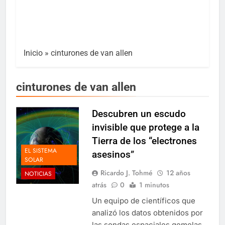
Inicio
»
cinturones de van allen
cinturones de van allen
Descubren un escudo
invisible que protege a la
Tierra de los “electrones
EL SISTEMA
asesinos”
SOLAR
Ricardo J. Tohmé
12 años
NOTICIAS
atrás
0
1 minutos
Un equipo de científicos que
analizó los datos obtenidos por
las sondas espaciales gemelas