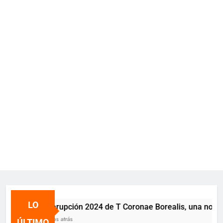
LO
La erupción 2024 de T Coronae Borealis, una nova re
2 años atrás
ÚLTIMO