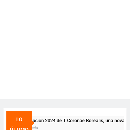
LO
La erupción 2024 de T Coronae Borealis, una nova recur
2 años atrás
ÚLTIMO